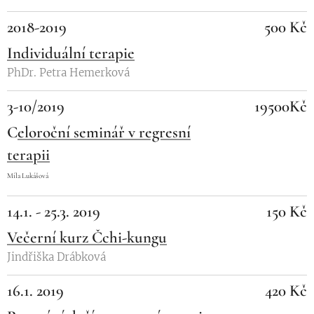
2018-2019
500 Kč
Individuální terapie
PhDr. Petra Hemerková
3-10/2019
19500Kč
C
eloroční seminář v regresní
terapii
Míla Lukášová
14.1. - 25.3. 2019
150 Kč
Večerní kurz Čchi-kungu
Jindřiška Drábková
16.1. 2019
420 Kč