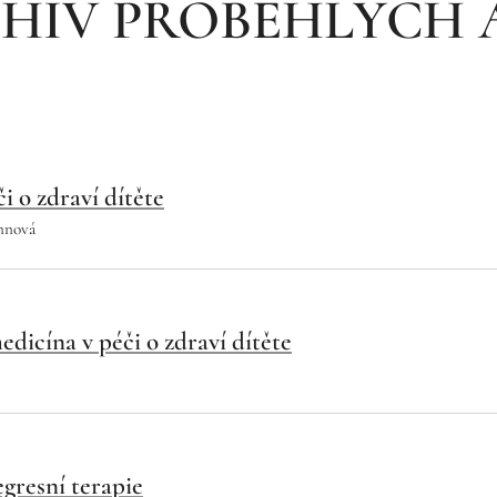
HIV PROBĚHLÝCH 
 o zdraví dítěte
nnová
edicína v péči o zdraví dítěte
egresní terapie