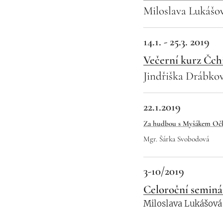
Miloslava Lukášo
14.1. - 25.3. 2019
Večerní kurz Čch
Jindřiška Drábko
22.1.2019
Za hudbou s Myšákem O
Mgr. Šárka Svobodová
3-10/2019
Celoroční seminář
Miloslava
Lukášová