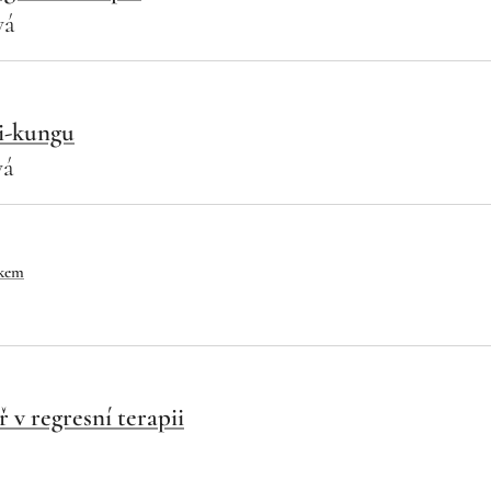
vá
i-kungu
vá
čkem
 v regresní terapii