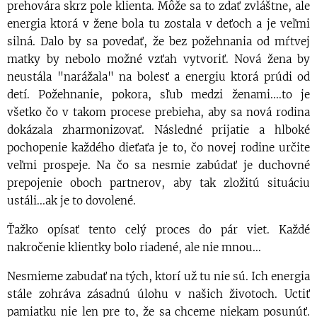
prehovára skrz pole klienta. Môže sa to zdať zvláštne, ale
energia ktorá v žene bola tu zostala v deťoch a je veľmi
silná. Dalo by sa povedať, že bez požehnania od mŕtvej
matky by nebolo možné vzťah vytvoriť. Nová žena by
neustála "narážala" na bolesť a energiu ktorá prúdi od
detí. Požehnanie, pokora, sľub medzi ženami....to je
všetko čo v takom procese prebieha, aby sa nová rodina
dokázala zharmonizovať. Následné prijatie a hlboké
pochopenie každého dieťaťa je to, čo novej rodine určite
veľmi prospeje. Na čo sa nesmie zabúdať je duchovné
prepojenie oboch partnerov, aby tak zložitú situáciu
ustáli...ak je to dovolené.
Ťažko opísať tento celý proces do pár viet. Každé
nakročenie klientky bolo riadené, ale nie mnou...
Nesmieme zabudať na tých, ktorí už tu nie sú. Ich energia
stále zohráva zásadnú úlohu v našich životoch. Uctiť
pamiatku nie len pre to, že sa chceme niekam posunúť.