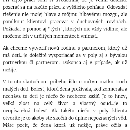
pozerať sa na takúto prácu z vyššieho pohľadu. Odovzdať
riešenie nie mojej hlave a môjmu hĺbavému mozgu, ale
ponúknuť klientovi pracovať v duchovných rovinách.
Požiadať o pomoc aj "tých", ktorých nie vždy vidíme, ale
môžeme ich v určitých momentoch vnímať...
Ak chceme vytvoriť novú rodinu s partnerom, ktorý už
má deti...je dôležité vysporiadať sa v poly aj s bývalou
partnerkou či partnerom. Dokonca aj v prípade, ak už
nežije.
V tomto skutočnom príbehu išlo o mŕtvu matku troch
malých detí. Bolesť, ktorú žena prežívala, keď zomierala a
necháva tu deti je niečo čo nechcete zažiť. Je to hnev,
veľká zlosť na celý život a vlastný osud...je to
neopísateľná bolesť. Ak takéto niečo v poly klienta
otvoríte je to akoby ste skočili do úplne nepoznaných vôd.
Máte pocit, že žena ktorá už nežije, práve ožila a