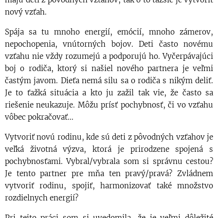
nový vzťah.
Spája sa tu mnoho energií, emócií, mnoho zámerov,
nepochopenia, vnútorných bojov. Deti často novému
vzťahu nie vždy rozumejú a podporujú ho. Vyčerpávajúci
boj o rodiča, ktorý si našiel nového partnera je veľmi
častým javom. Dieťa nemá silu sa o rodiča s nikým deliť.
Je to ťažká situácia a kto ju zažil tak vie, že často sa
riešenie neukazuje. Môžu prísť pochybnosť, či vo vzťahu
vôbec pokračovať...
Vytvoriť novú rodinu, kde sú deti z pôvodných vzťahov je
veľká životná výzva, ktorá je prirodzene spojená s
pochybnosťami. Vybral/vybrala som si správnu cestou?
Je tento partner pre mňa ten pravý/pravá? Zvládnem
vytvoriť rodinu, spojiť, harmonizovať také množstvo
rozdielnych energií?
Pri tejto práci som si uvedomila, že je veľmi dôležité