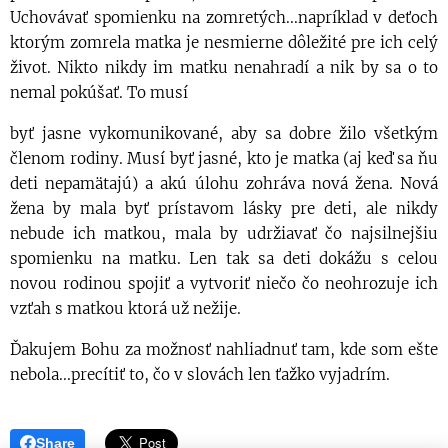
Uchovávať spomienku na zomretých...napríklad v deťoch
ktorým zomrela matka je nesmierne dôležité pre ich celý
život. Nikto nikdy im matku nenahradí a nik by sa o to
nemal pokúšať. To musí
byť jasne vykomunikované, aby sa dobre žilo všetkým
členom rodiny. Musí byť jasné, kto je matka (aj keď sa ňu
deti nepamätajú) a akú úlohu zohráva nová žena. Nová
žena by mala byť prístavom lásky pre deti, ale nikdy
nebude ich matkou, mala by udržiavať čo najsilnejšiu
spomienku na matku. Len tak sa deti dokážu s celou
novou rodinou spojiť a vytvoriť niečo čo neohrozuje ich
vzťah s matkou ktorá už nežije.
Ďakujem Bohu za možnosť nahliadnuť tam, kde som ešte
nebola...precítiť to, čo v slovách len ťažko vyjadrím.
Share