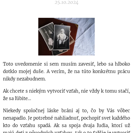
25.10.2024
Toto uvedomenie si sem musím zavesiť, lebo sa hlboko
dotklo mojej duše. A verím, že na túto konkrétnu prácu
nikdy nezabudnem.
Ak chcete s niekým vytvoriť vzťah, nie vždy k tomu stačí,
že sa ľúbite...
Niekedy spoločnej láske bráni aj to, čo by Vás vôbec
nenapadlo. Je potrebné nahliadnuť, pochopiť svet každého
kto do vzťahu spadá. Ak sa spoja dvaja ľudia, ktorí už
majú deti z pôvodných vzťahov, tak o to ťažšie je vytvoriť