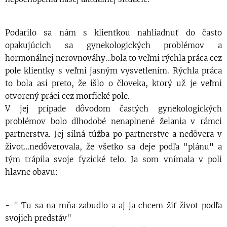
Podarilo sa nám s klientkou nahliadnuť do často
opakujúcich sa gynekologických problémov a
hormonálnej nerovnováhy…bola to veľmi rýchla práca cez
pole klientky s veľmi jasným vysvetlením. Rýchla práca
to bola asi preto, že išlo o človeka, ktorý už je veľmi
otvorený práci cez morfické pole.
V jej prípade dôvodom častých gynekologických
problémov bolo dlhodobé nenaplnené želania v rámci
partnerstva. Jej silná túžba po partnerstve a nedôvera v
život…nedôverovala, že všetko sa deje podľa "plánu" a
tým trápila svoje fyzické telo. Ja som vnímala v poli
hlavne obavu:
- " Tu sa na mňa zabudlo a aj ja chcem žiť život podľa
svojich predstáv"