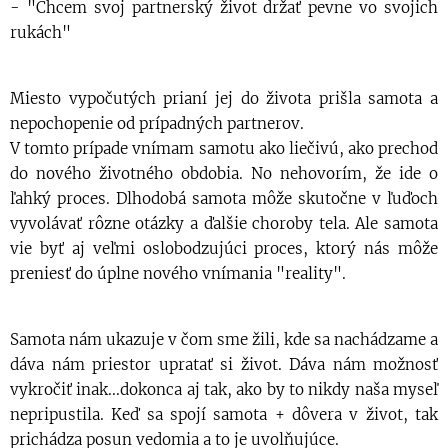
- "Chcem svoj partnerský život držať pevne vo svojich
rukách"
Miesto vypočutých prianí jej do života prišla samota a
nepochopenie od prípadných partnerov.
V tomto prípade vnímam samotu ako liečivú, ako prechod
do nového životného obdobia. No nehovorím, že ide o
ľahký proces. Dlhodobá samota môže skutočne v ľuďoch
vyvolávať rôzne otázky a ďalšie choroby tela. Ale samota
vie byť aj veľmi oslobodzujúci proces, ktorý nás môže
preniesť do úplne nového vnímania "reality".
Samota nám ukazuje v čom sme žili, kde sa nachádzame a
dáva nám priestor upratať si život. Dáva nám možnosť
vykročiť inak...dokonca aj tak, ako by to nikdy naša myseľ
nepripustila. Keď sa spojí samota + dôvera v život, tak
prichádza posun vedomia a to je uvolňujúce.