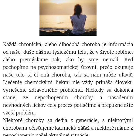
Každá chronická, alebo dlhodobá choroba je informácia
od našej duše nášmu fyzickému telu, že v živote robíme,
alebo premýšľame tak, ako by sme nemali. Keď
pochopíme na psychosomatickej úrovni, prečo okupuje
naše telo tá či oná choroba, tak sa nám môže uľaviť.
Liečenie chemickými liekmi nie vždy prináša človeku
vyriešenie zdravotného problému. Niekedy sa dokonca
stane, že nepochopením choroby a nasadením
nevhodných liekov cely proces potlačíme a prepukne ešte
väčší problém.
Niektoré choroby sa dedia z generácie, s niektorými
chorobami očisťujeme karmickú záťaž a niektoré máme z
nepochopenia našej aktuálnej situácie.